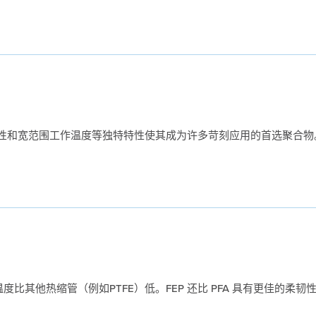
腐蚀性和宽范围工作温度等独特特性使其成为许多苛刻应用的首选聚合物
温度比其他热缩管（例如PTFE）低。FEP 还比 PFA 具有更佳的柔